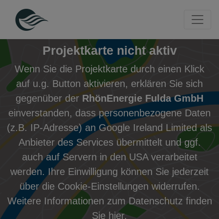
Seite
Klicken Sie, um die Navigation zu überspringen und zum Haup
Projekte entdecken
Projektarchiv 2022
Diese Karte zeigt die Standorte der Projekte an
Karte überspringen und zum Abschnitt der Projektkacheln 
Projektkarte nicht aktiv
Wenn Sie die Projektkarte durch einen Klick
auf u.g. Button aktivieren, erklären Sie sich
gegenüber der
RhönEnergie Fulda GmbH
einverstanden, dass personenbezogene Daten
(z.B. IP-Adresse) an Google Ireland Limited als
Anbieter des Services übermittelt und ggf.
auch auf Servern in den USA verarbeitet
werden. Ihre Einwilligung können Sie jederzeit
über die
Cookie-Einstellungen
widerrufen.
Weitere Informationen zum Datenschutz finden
Sie
hier
.