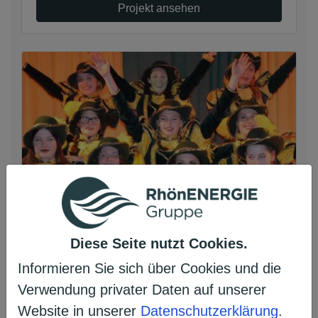
Projekt ansehen
Kinder-Tanzgardekleider für neue
Diese Seite nutzt Cookies.
Gruppe (U16)
Informieren Sie sich über Cookies und die
Kämmerzeller Carneval Verein e. V.
Verwendung privater Daten auf unserer
Fulda, Deutschland | Kultur
Website in unserer
Datenschutzerklärung
.