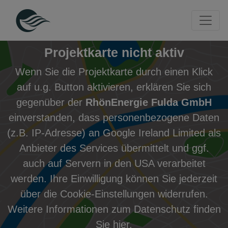
Seite
Klicken Sie, um die Navigation zu überspringen und zum Haup
Projekte entdecken
Archiv der Gewinnerprojekte
Diese Karte zeigt die Standorte der Projekte an
Karte überspringen und zum Abschnitt der Projektkacheln 
Projektkarte nicht aktiv
Wenn Sie die Projektkarte durch einen Klick
auf u.g. Button aktivieren, erklären Sie sich
gegenüber der
RhönEnergie Fulda GmbH
einverstanden, dass personenbezogene Daten
(z.B. IP-Adresse) an Google Ireland Limited als
Anbieter des Services übermittelt und ggf.
auch auf Servern in den USA verarbeitet
werden. Ihre Einwilligung können Sie jederzeit
über die
Cookie-Einstellungen
widerrufen.
Weitere Informationen zum Datenschutz finden
Sie
hier
.