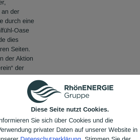
er,
 an der
e durch eine
lfühl-Oase
de dies
en Seiten.
n der Aktion
rein“ der
Diese Seite nutzt Cookies.
Informieren Sie sich über Cookies und die
Verwendung privater Daten auf unserer Website in
Vereins
unserer
Datenschutzerklärung
. Stimmen Sie der