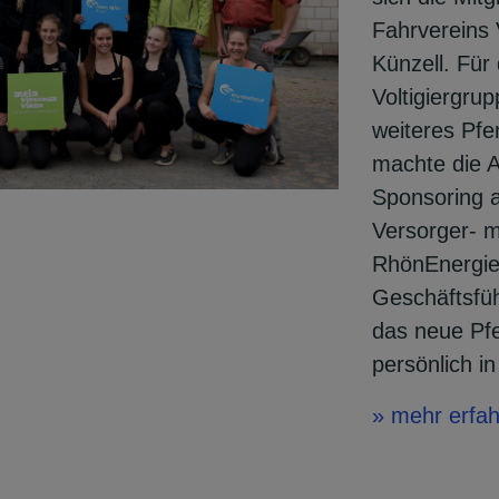
Fahrvereins 
Künzell. Für
Voltigiergru
weiteres Pfe
machte die A
Sponsoring a
Versorger- m
RhönEnergie
Geschäftsfü
das neue Pfe
persönlich i
» mehr erfa