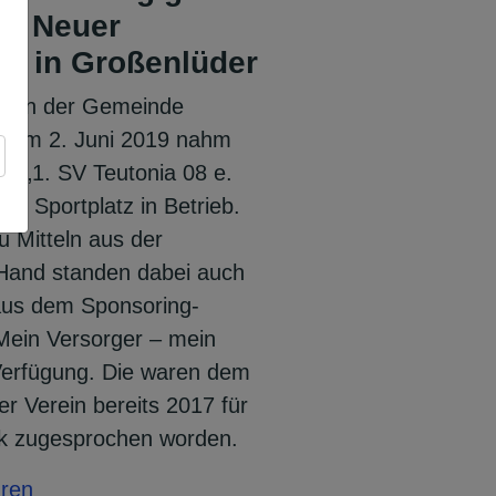
rt: Neuer
tz in Großenlüder
e in der Gemeinde
. Am 2. Juni 2019 nahm
in „1. SV Teutonia 08 e.
en Sportplatz in Betrieb.
 Mitteln aus der
 Hand standen dabei auch
aus dem Sponsoring-
ein Versorger – mein
Verfügung. Die waren dem
r Verein bereits 2017 für
k zugesprochen worden.
hren