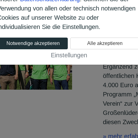
investie
Verwendung von allen oder technisch notwendigen
Sportpla
Cookies auf unserer Website zu oder
ndividualisieren Sie die Einstellungen.
Große Freud
Großenlüder
Notwendige akzeptieren
Alle akzeptieren
hier der Vere
Einstellungen
V.“ einen neu
Ergänzend zu
öffentlichen
4.000 Euro 
Programm „M
Verein“ zur 
Großenlüdere
diesen Zwec
» mehr erfa