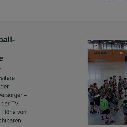
all-
e
r
eitere
 der
Versorger –
 der TV
n Höhe von
uchtbaren