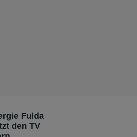
rgie Fulda
tzt den TV
orn