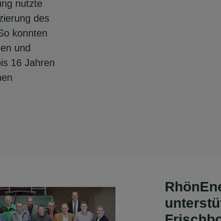
ung nutzte
nzierung des
So konnten
gen und
is 16 Jahren
nen
RhönEne
unterstü
Frischb