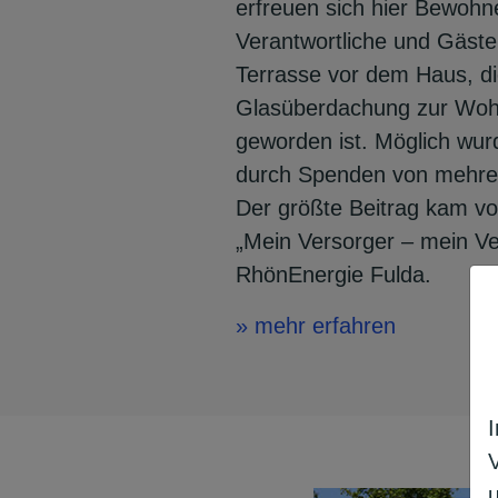
erfreuen sich hier Bewohn
Verantwortliche und Gäste
Terrasse vor dem Haus, di
Glasüberdachung zur Woh
geworden ist. Möglich wur
durch Spenden von mehrer
Der größte Beitrag kam vo
„Mein Versorger – mein Ve
RhönEnergie Fulda.
» mehr erfahren