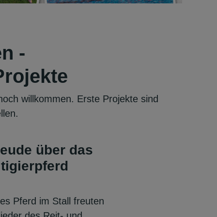
n -
Projekte
hoch willkommen. Erste Projekte sind
llen.
reude über das
tigierpferd
es Pferd im Stall freuten
lieder des Reit- und