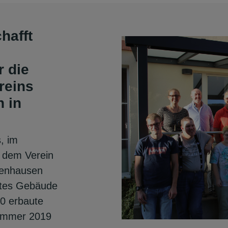
hafft
r die
reins
n in
, im
t dem Verein
penhausen
ztes Gebäude
40 erbaute
Sommer 2019