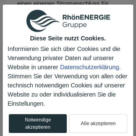
einen eigenen Stromanschluss für
das Gelände beantragen und
herstellen lassen. In dieses Projekt
soll die Förderung einfließen.
Diese Seite nutzt Cookies.
Informieren Sie sich über Cookies und die
Verwendung privater Daten auf unserer
Website in unserer
Datenschutzerklärung
.
Stimmen Sie der Verwendung von allen oder
Erzählen Sie es Ihren Freunden
technisch notwendigen Cookies auf unserer
𝕏
Website zu oder individualisieren Sie die
Einstellungen.
Projekt unterstützen
Notwendige
Alle akzeptieren
akzeptieren