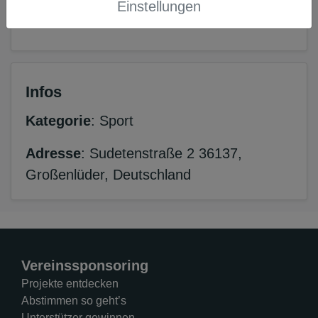
Das Voting ist bereits beendet.
Einstellungen
Infos
Kategorie
: Sport
Adresse
: Sudetenstraße 2 36137,
Großenlüder, Deutschland
Vereinssponsoring
Projekte entdecken
Abstimmen so geht’s
Unterstützer gewinnen