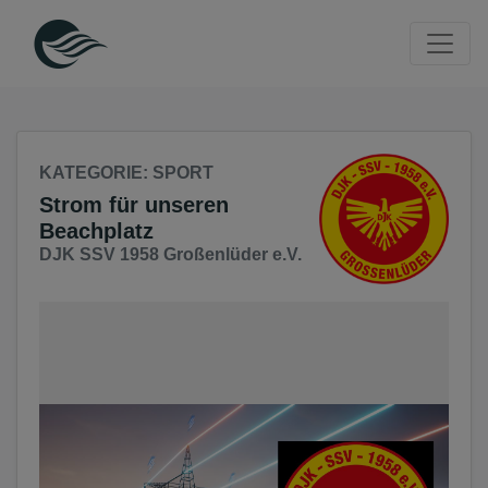
Seite
Klicken Sie, um die Navigation zu überspringen und zum Haup
KATEGORIE
: SPORT
Strom für unseren
Beachplatz
DJK SSV 1958 Großenlüder e.V.