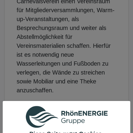
Carnevalsverein einen Vereinsraum
für Mitgliederversammlungen, Warm-
up-Veranstaltungen, als
Besprechungsraum und weiter als
Abstellmöglichkeit für
Vereinsmaterialien schaffen. Hierfür
ist es notwendig neue
Wasserleitungen und Fußboden zu
verlegen, die Wände zu streichen
sowie Mobiliar und eine Theke
anzuschaffen.