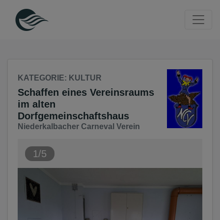
Seite
Klicken Sie, um die Navigation zu überspringen und zum Haup
KATEGORIE
: KULTUR
Schaffen eines Vereinsraums
im alten
Dorfgemeinschaftshaus
Niederkalbacher Carneval Verein
1/5