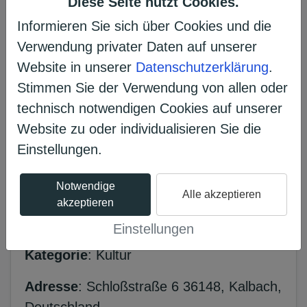
Diese Seite nutzt Cookies.
Erzählen Sie es Ihren Freunden
Informieren Sie sich über Cookies und die
𝕏
Verwendung privater Daten auf unserer
Website in unserer
Datenschutzerklärung
.
Stimmen Sie der Verwendung von allen oder
Projekt unterstützen
technisch notwendigen Cookies auf unserer
Website zu oder individualisieren Sie die
Das Voting ist bereits beendet.
Einstellungen.
Notwendige
Alle akzeptieren
akzeptieren
Infos
Einstellungen
Kategorie
: Kultur
Adresse
: Schloßstraße 6 36148, Kalbach,