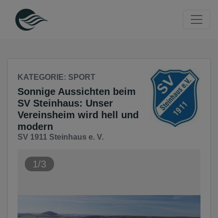
Seite
Klicken Sie, um die Navigation zu überspringen und zum Haup
KATEGORIE
: SPORT
Sonnige Aussichten beim
SV Steinhaus: Unser
Vereinsheim wird hell und
modern
SV 1911 Steinhaus e. V.
1/3