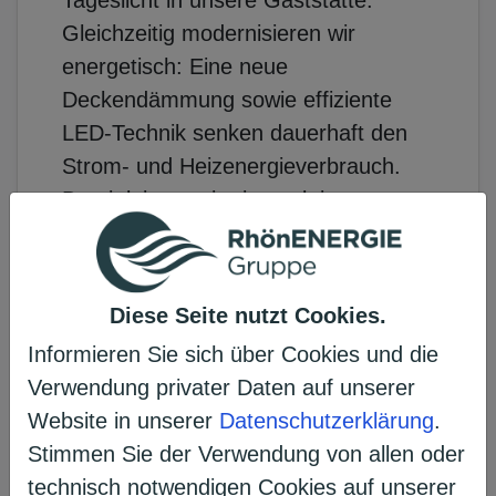
Tageslicht in unsere Gaststätte.
Gleichzeitig modernisieren wir
energetisch: Eine neue
Deckendämmung sowie effiziente
LED-Technik senken dauerhaft den
Strom- und Heizenergieverbrauch.
Damit leisten wir einen aktiven
Beitrag zum Klimaschutz und
erhalten diesen zentralen Ort der
Begegnung für alle Generationen und
Diese Seite nutzt Cookies.
unsere ca. 150 Jugendlichen.
Informieren Sie sich über Cookies und die
Verwendung privater Daten auf unserer
Bitte gebt uns eure Stimme!
Website in unserer
Datenschutzerklärung
.
Gemeinsam machen wir unser
Stimmen Sie der Verwendung von allen oder
Vereinsheim fit für die Zukunft!
technisch notwendigen Cookies auf unserer