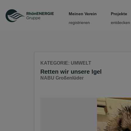
Seite
Klicken Sie, um die Navigation zu überspringen und zum Haup
Meinen Verein
Projekte
registrieren
entdecken
KATEGORIE
: UMWELT
Retten wir unsere Igel
NABU Großenlüder