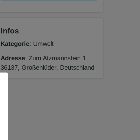
Infos
Kategorie
: Umwelt
Adresse
: Zum Atzmannstein 1
36137, Großenlüder, Deutschland