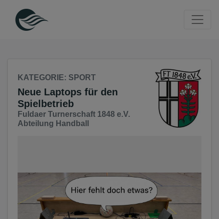
Seite
Klicken Sie, um die Navigation zu überspringen und zum Haup
KATEGORIE
: SPORT
Neue Laptops für den
Spielbetrieb
Fuldaer Turnerschaft 1848 e.V.
Abteilung Handball