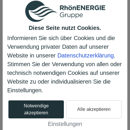
(Organisation, Verwaltung und
Auswertung) zukunftsfähig zu halten.
Diese Seite nutzt Cookies.
Informieren Sie sich über Cookies und die
Verwendung privater Daten auf unserer
Website in unserer
Datenschutzerklärung
.
Erzählen Sie es Ihren Freunden
Stimmen Sie der Verwendung von allen oder
𝕏
technisch notwendigen Cookies auf unserer
Website zu oder individualisieren Sie die
Einstellungen.
Projekt unterstützen
Notwendige
Alle akzeptieren
akzeptieren
Das Voting ist bereits beendet.
Einstellungen