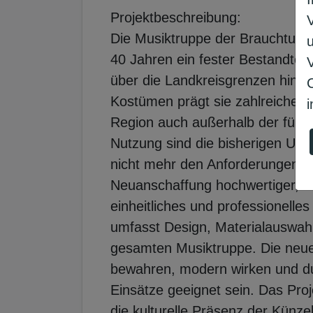
Projektbeschreibung:
Die Musiktruppe der Brauchtumsp
40 Jahren ein fester Bestandteil
über die Landkreisgrenzen hinau
Kostümen prägt sie zahlreiche V
i
Region auch außerhalb der fünft
Nutzung sind die bisherigen Uni
nicht mehr den Anforderungen an 
Neuanschaffung hochwertiger, tr
einheitliches und professionelle
umfasst Design, Materialauswahl
gesamten Musiktruppe. Die neuen
bewahren, modern wirken und dur
Einsätze geeignet sein. Das Proj
die kulturelle Präsenz der Künze