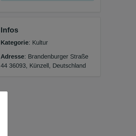
Infos
Kategorie
: Kultur
Adresse
: Brandenburger Straße
44 36093, Künzell, Deutschland