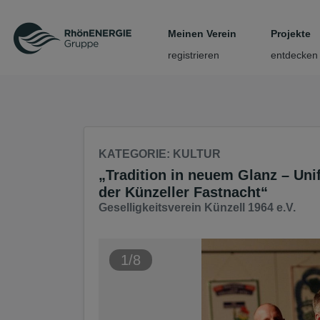
Seite
Klicken Sie, um die Navigation zu überspringen und zum Haup
Meinen Verein
Projekte
registrieren
entdecken
KATEGORIE
: KULTUR
„Tradition in neuem Glanz – Uni
der Künzeller Fastnacht“
Geselligkeitsverein Künzell 1964 e.V.
1/8