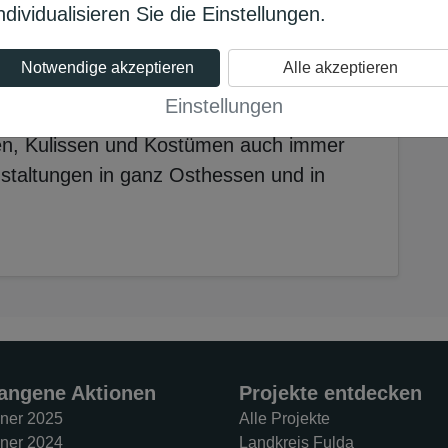
ndividualisieren Sie die Einstellungen.
st eine Männertanzgruppe, welche
hen Bühnen aktiv ist. In dieser Zeit
Notwendige akzeptieren
Alle akzeptieren
er einen Namen für unterhaltsamen
Einstellungen
che Darbietung stemmen zu können,
ten, Kulissen und Kostümen auch immer
nstaltungen in ganz Osthessen und in
angene Aktionen
Projekte entdecken
ner 2025
Alle Projekte
ner 2024
Landkreis Fulda