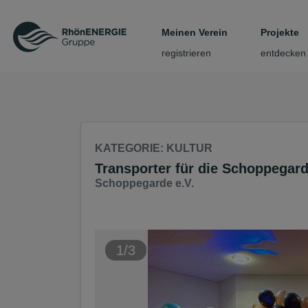
Seite
Klicken Sie, um die Navigation zu überspringen und zum Haup
Meinen Verein
Projekte
registrieren
entdecken
KATEGORIE
: KULTUR
Transporter für die Schoppegar
Schoppegarde e.V.
1/3