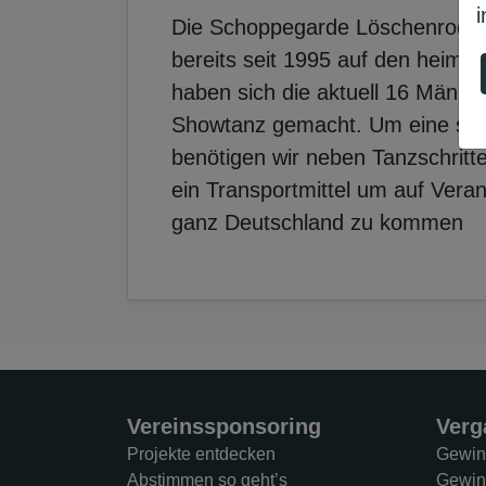
i
Die Schoppegarde Löschenrod i
bereits seit 1995 auf den heimisc
haben sich die aktuell 16 Männ
Showtanz gemacht. Um eine sol
benötigen wir neben Tanzschrit
ein Transportmittel um auf Vera
ganz Deutschland zu kommen
Vereinssponsoring
Verg
Projekte entdecken
Gewin
Abstimmen so geht’s
Gewin