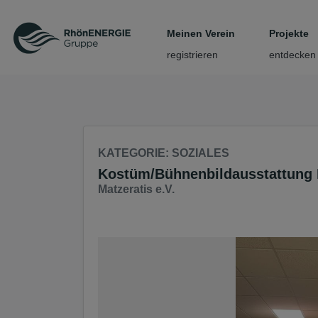
Seite
Klicken Sie, um die Navigation zu überspringen und zum Haup
Meinen Verein
Projekte
registrieren
entdecken
KATEGORIE
: SOZIALES
Kostüm/Bühnenbildausstattung M
Matzeratis e.V.