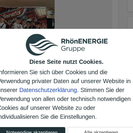
Diese Seite nutzt Cookies.
Informieren Sie sich über Cookies und die
Verwendung privater Daten auf unserer Website in
unserer
Datenschutzerklärung
. Stimmen Sie der
Verwendung von allen oder technisch notwendigen
Cookies auf unserer Website zu oder
ndividualisieren Sie die Einstellungen.
nzgruppe, die mit viel Engagement,
nsame Auftritte gestaltet. Um unseren
Notwendige akzeptieren
Alle akzeptieren