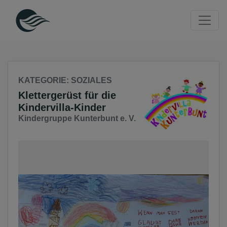
Seite
Klicken Sie, um die Navigation zu überspringen und zum Haup
KATEGORIE
: SOZIALES
Klettergerüst für die
Kindervilla-Kinder
Kindergruppe Kunterbunt e. V.