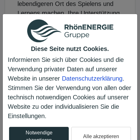
lebendigeren Ort des Spielens und
Lernens machen. Ihre Unterstützung
würde unmittelbar den Kindern
zugutekommen und ihre tägliche
Spiel- und Bewegungsfreude
Diese Seite nutzt Cookies.
nachhaltig bereichern.
Informieren Sie sich über Cookies und die
Verwendung privater Daten auf unserer
Website in unserer
Datenschutzerklärung
.
Stimmen Sie der Verwendung von allen oder
technisch notwendigen Cookies auf unserer
Erzählen Sie es Ihren Freunden
Website zu oder individualisieren Sie die
𝕏
Einstellungen.
Notwendige
Alle akzeptieren