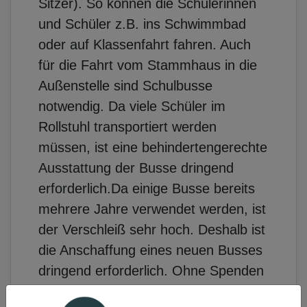
Sitzer). So können die Schülerinnen
und Schüler z.B. ins Schwimmbad
oder auf Klassenfahrt fahren. Auch
für die Fahrt vom Stammhaus in die
Außenstelle sind Schulbusse
notwendig. Da viele Schüler im
Rollstuhl transportiert werden
müssen, ist eine behindertengerechte
Ausstattung der Busse dringend
erforderlich.Da einige Busse bereits
mehrere Jahre verwendet werden, ist
der Verschleiß sehr hoch. Deshalb ist
die Anschaffung eines neuen Busses
dringend erforderlich. Ohne Spenden
und Benefizveranstaltungen ist