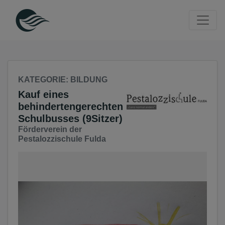
Seite
Klicken Sie, um die Navigation zu überspringen und zum Haup
KATEGORIE
: BILDUNG
Kauf eines
behindertengerechten
Schulbusses (9Sitzer)
Förderverein der
Pestalozzischule Fulda