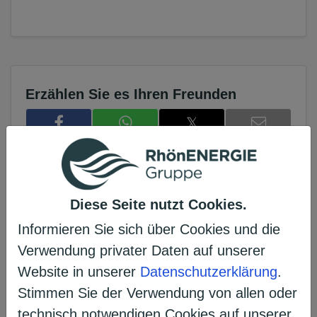
Erzählen Sie es Ihren Freunden
𝕏
Projekt unterstützen
Diese Seite nutzt Cookies.
Informieren Sie sich über Cookies und die
Das Voting ist bereits beendet.
Verwendung privater Daten auf unserer
Website in unserer
Datenschutzerklärung
.
Stimmen Sie der Verwendung von allen oder
technisch notwendigen Cookies auf unserer