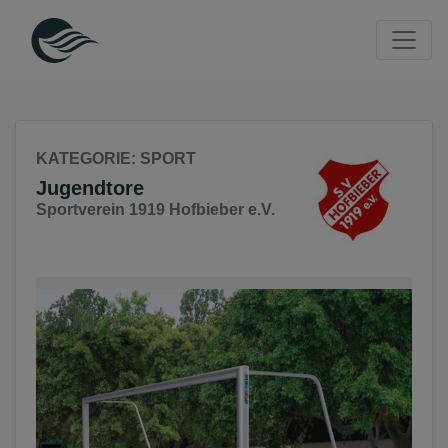
Seite
Klicken Sie, um die Navigation zu überspringen und zum Haup
KATEGORIE
: SPORT
Jugendtore
Sportverein 1919 Hofbieber e.V.