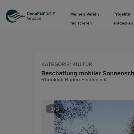
Seite
Klicken Sie, um die Navigation zu überspringen und zum Haup
Meinen Verein
Projekte
registrieren
entdecken
KATEGORIE
: KULTUR
Beschaffung mobiler Sonnensc
Rhönklub Batten-Findlos e.V.
1/3