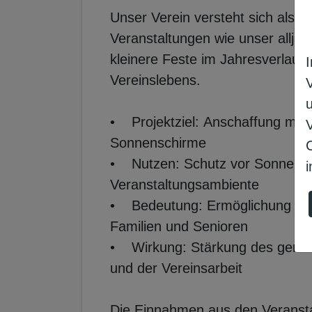
Unser Verein versteht sich als Tr
Veranstaltungen wie unser alljäh
kleinere Feste im Jahresverlauf 
Vereinslebens.
• Projektziel: Anschaffung mobil
Sonnenschirme
• Nutzen: Schutz vor Sonne u
i
Veranstaltungsambiente
• Bedeutung: Ermöglichung von
Familien und Senioren
• Wirkung: Stärkung des gener
und der Vereinsarbeit
Die Einnahmen aus den Veranstal