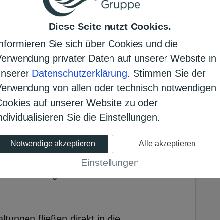
effpunkt für Jung und Alt. Öffentliche
Diese Seite nutzt Cookies.
rliches Fest am 01. Mai sowie weitere
sind ein zentraler Bestandteil unseres
Informieren Sie sich über Cookies und die
Verwendung privater Daten auf unserer Website in
unserer
Datenschutzerklärung
. Stimmen Sie der
er, leicht transportierbarer
Verwendung von allen oder technisch notwendigen
Cookies auf unserer Website zu oder
nd leichtem Regen, angenehmes
ndividualisieren Sie die Einstellungen.
 Vereinsangeboten für Jugendliche,
Notwendige akzeptieren
Alle akzeptieren
Einstellungen
ationenübergreifenden Miteinanders
tungen fließen direkt in die