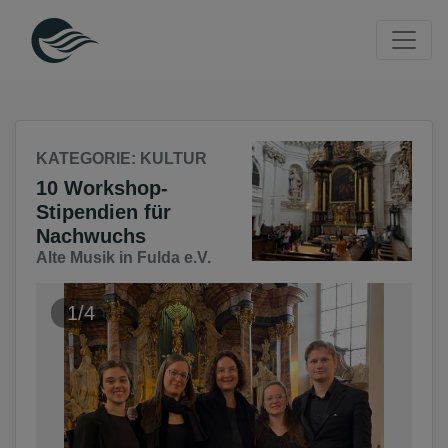
Seite
Klicken Sie, um die Navigation zu überspringen und zum Haup
KATEGORIE
: KULTUR
10 Workshop-
Stipendien für
Nachwuchs
Alte Musik in Fulda e.V.
1/4