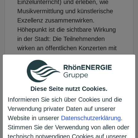
Einzelunterricht) und erleben, wie
Musikvermittlung und künstlerische
Exzellenz zusammenwirken.
Höhepunkt ist die sichtbare Wirkung
in der Stadt: Die Teilnehmenden
wirken an öffentlichen Konzerten mit
und tragen das Erlernte in ihre
Ensembles, Schulen und
musikalischen Netzwerke weiter. So
entsteht nachhaltige Kulturarbeit:
Diese Seite nutzt Cookies.
konkrete Chancen für junge Talente,
Informieren Sie sich über Cookies und die
hochwertige Konzerterlebnisse für
Verwendung privater Daten auf unserer
das Publikum und ein starkes Signal,
Website in unserer
Datenschutzerklärung
.
dass Fulda kulturelles Erbe aktiv
Stimmen Sie der Verwendung von allen oder
gestaltet.
technisch notwendigen Cookies auf unserer